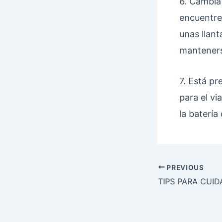
6. Cambia 
encuentre
unas llant
mantenerse
7. Está pr
para el vi
la batería
PREVIOUS