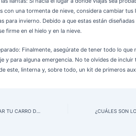
las llantas: Si hacia el lugar a donde viajas sea proba
s con una tormenta de nieve, considera cambiar tus l
as para invierno. Debido a que estas están diseñadas
 firme en el hielo y en la nieve.
eparado: Finalmente, asegúrate de tener todo lo que 
aje y para alguna emergencia. No te olvides de incluir t
 de este, linterna y, sobre todo, un kit de primeros auxi
TIPS PARA CUIDAR TU CARRO DURANTE LAS FIESTAS NAVIDEÑAS