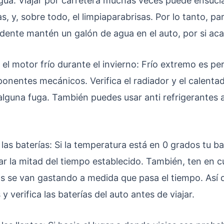
gua: Viajar por carretera muchas veces puede ensucia
tas, y, sobre todo, el limpiaparabrisas. Por lo tanto, pa
dente mantén un galón de agua en el auto, por si aca
el motor frío durante el invierno: Frío extremo es per
onentes mecánicos. Verifica el radiador y el calenta
alguna fuga. También puedes usar anti refrigerantes 
a las baterías: Si la temperatura está en 0 grados tu ba
ar la mitad del tiempo establecido. También, ten en 
as se van gastando a medida que pasa el tiempo. Así 
 y verifica las baterías del auto antes de viajar.