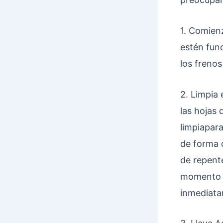
1. Comienz
estén func
los frenos
2. Limpia 
las hojas 
limpiapar
de forma c
de repente
momento d
inmediata