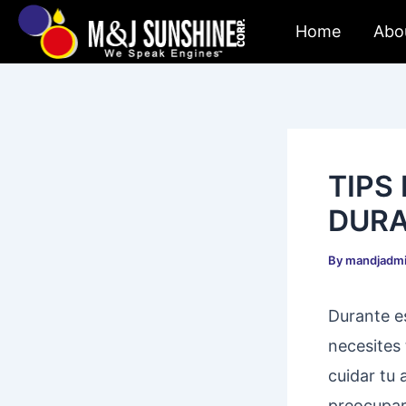
Skip
Post
Home
Abo
to
navigation
content
TIPS
DURA
By
mandjadm
Durante e
necesites
cuidar tu 
preocupart