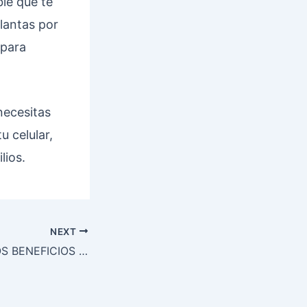
ble que te
lantas por
 para
necesitas
u celular,
lios.
NEXT
¿CUÁLES SON LOS BENEFICIOS DE USAR UN BUEN ACEITE DE MOTOR?