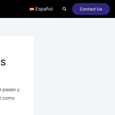
Search
Español
Contact Us
AS
e paseo y
re como