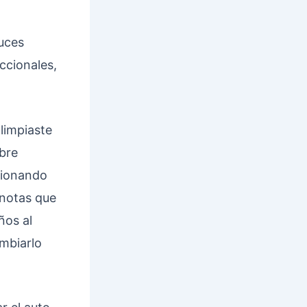
luces
ccionales,
 limpiaste
obre
ncionando
 notas que
ños al
mbiarlo