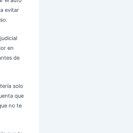
r el auto
ra evitar
so.
judicial
dor en
antes de
tería solo
cuenta que
que no te