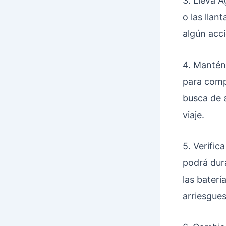
3. Lleva A
o las llan
algún acci
4. Mantén 
para comp
busca de 
viaje.
5. Verific
podrá dur
las baterí
arriesgues